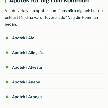
Apotek för dig i din kommun
fysisk butik, och högkostnadsskyddet gäller på
samma sätt. För receptfria varor och frakt
Vill du veta vilka apotek som finns nära dig och hur du
skiljer sig priserna åt mellan apoteken. Se
enklast får dina varor levererade? Välj din kommun
aktuellt pris och fraktvillkor hos butiken.
nedan.
Apotek i Ale
Apotek i Alingsås
Apotek i Alvesta
Apotek i Aneby
Apotek i Arboga