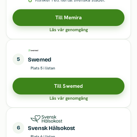
Till Memira
Läs vår genomgång
5
Swemed
Plats 5 i listan
Till Swemed
Läs vår genomgång
6
Svensk Hälsokost
Plats 6 i listan