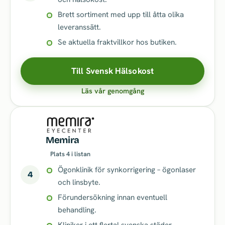
Brett sortiment med upp till åtta olika
leveranssätt.
Se aktuella fraktvillkor hos butiken.
Till Svensk Hälsokost
Läs vår genomgång
Memira
Plats 4 i listan
Ögonklinik för synkorrigering – ögonlaser
4
och linsbyte.
Förundersökning innan eventuell
behandling.
Kliniker i ett flertal svenska städer.