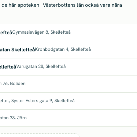
de här apoteken i Västerbottens län också vara nära
efteå
Gymnasievägen 8, Skellefteå
tan Skellefteå
Kronbodgatan 4, Skellefteå
llefteå
Varugatan 28, Skellefteå
n 76, Boliden
ettet, Syster Esters gata 9, Skellefteå
atan 33, Jörn