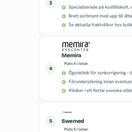
3
Specialiserade på kosttillskott,
Brett sortiment med upp till åtta
Se aktuella fraktvillkor hos buti
Memira
Plats 4 i listan
4
Ögonklinik för synkorrigering – 
Förundersökning innan eventuel
Kliniker i ett flertal svenska städ
5
Swemed
Plats 5 i listan