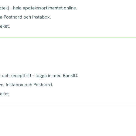
tek) – hela apotekssortimentet online.
ia Postnord och Instabox.
teket.
 och receptfritt – logga in med BankID.
ee, Instabox och Postnord.
teket.