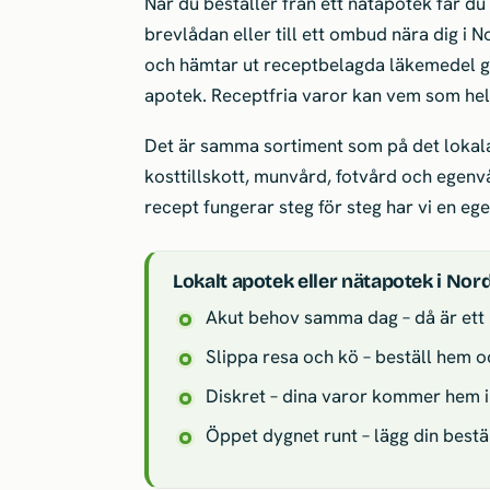
När du beställer från ett nätapotek får du 
brevlådan eller till ett ombud nära dig i 
och hämtar ut receptbelagda läkemedel ge
apotek. Receptfria varor kan vem som hels
Det är samma sortiment som på det lokal
kosttillskott, munvård, fotvård och egenvå
recept fungerar steg för steg har vi en eg
Lokalt apotek eller nätapotek i Nor
Akut behov samma dag – då är ett 
Slippa resa och kö – beställ hem 
Diskret – dina varor kommer hem i
Öppet dygnet runt – lägg din beställ