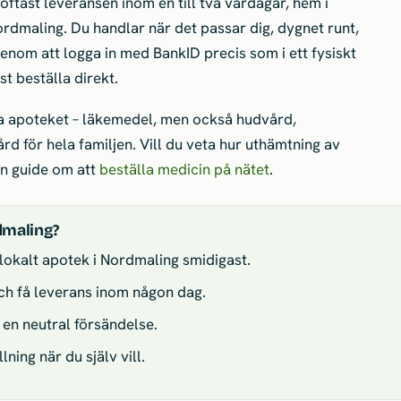
oftast leveransen inom en till två vardagar, hem i
Nordmaling. Du handlar när det passar dig, dygnet runt,
nom att logga in med BankID precis som i ett fysiskt
t beställa direkt.
a apoteket – läkemedel, men också hudvård,
rd för hela familjen. Vill du veta hur uthämtning av
en guide om att
beställa medicin på nätet
.
dmaling?
lokalt apotek i Nordmaling smidigast.
och få leverans inom någon dag.
 en neutral försändelse.
ning när du själv vill.