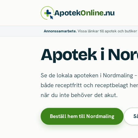
Apotek
Online
.nu
Annonssamarbete.
Vissa länkar till apotek och butiker 
Apotek i No
Se de lokala apoteken i Nordmaling –
både receptfritt och receptbelagt hem
när du inte behöver det akut.
Beställ hem till Nordmaling
S