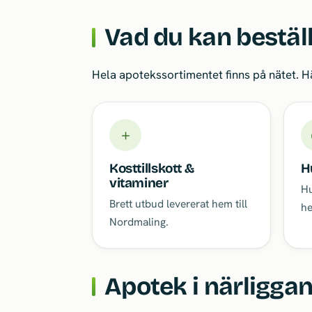
Vad du kan bestäl
Hela apotekssortimentet finns på nätet. 
＋
Kosttillskott &
H
vitaminer
Hu
Brett utbud levererat hem till
he
Nordmaling.
Apotek i närligg