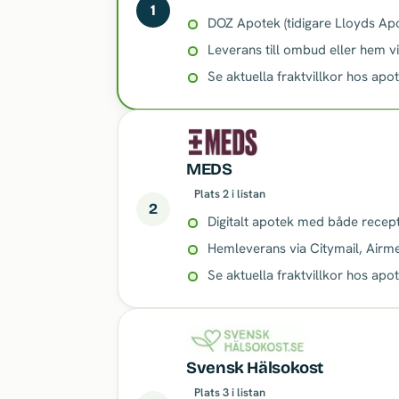
1
DOZ Apotek (tidigare Lloyds Apo
Leverans till ombud eller hem v
Se aktuella fraktvillkor hos apo
MEDS
Plats 2 i listan
2
Digitalt apotek med både recept
Hemleverans via Citymail, Airm
Se aktuella fraktvillkor hos apo
Svensk Hälsokost
Plats 3 i listan