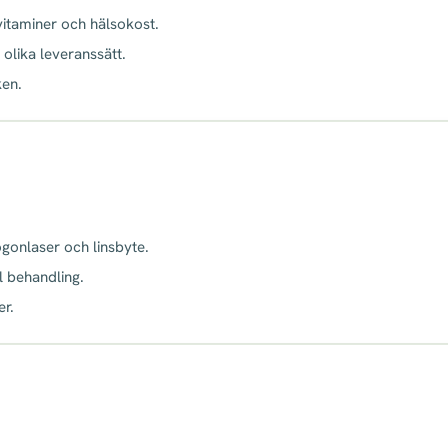
 vitaminer och hälsokost.
 olika leveranssätt.
ken.
ögonlaser och linsbyte.
l behandling.
er.