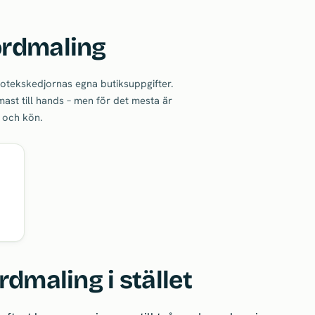
ordmaling
apotekskedjornas egna butiksuppgifter.
ast till hands – men för det mesta är
n och kön.
rdmaling i stället