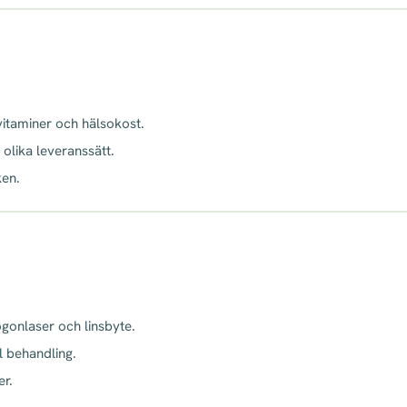
 vitaminer och hälsokost.
 olika leveranssätt.
ken.
ögonlaser och linsbyte.
l behandling.
er.