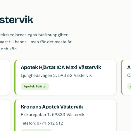
stervik
otekskedjornas egna butiksuppgifter.
ast till hands – men för det mesta är
n och kön.
Apotek Hjärtat ICA Maxi Västervik
A
Ljunghedsvägen 2
,
593 62
Västervik
Ö
Apotek Hjärtat
Kronans Apotek Västervik
Fiskaregatan 1
,
59333
Västervik
Telefon:
0771-612 612