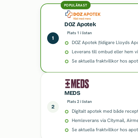
POPULÄRAST
DOZ Apotek
Plats 1 i listan
1
DOZ Apotek (tidigare Lloyds Apo
Leverans till ombud eller hem v
Se aktuella fraktvillkor hos apo
MEDS
Plats 2 i listan
2
Digitalt apotek med både recept
Hemleverans via Citymail, Airm
Se aktuella fraktvillkor hos apo