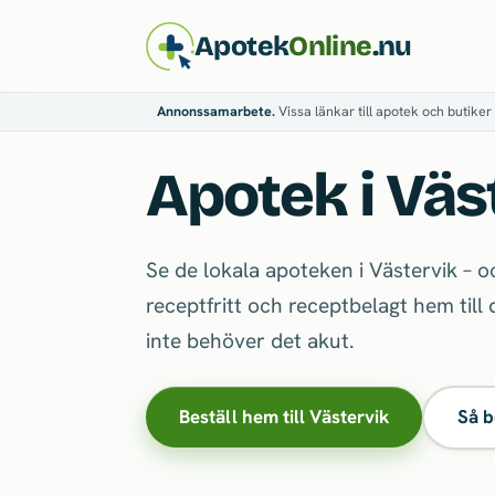
Apotek
Online
.nu
Annonssamarbete.
Vissa länkar till apotek och butiker 
Apotek i Väs
Se de lokala apoteken i Västervik – o
receptfritt och receptbelagt hem till
inte behöver det akut.
Beställ hem till Västervik
Så b