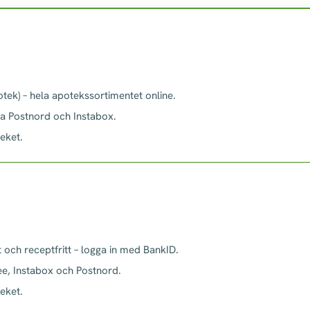
tek) – hela apotekssortimentet online.
ia Postnord och Instabox.
teket.
 och receptfritt – logga in med BankID.
ee, Instabox och Postnord.
teket.