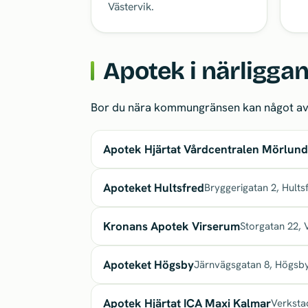
Västervik.
Apotek i närligg
Bor du nära kommungränsen kan något av d
Apotek Hjärtat Vårdcentralen Mörlun
Apoteket Hultsfred
Bryggerigatan 2, Hults
Kronans Apotek Virserum
Storgatan 22, 
Apoteket Högsby
Järnvägsgatan 8, Högsb
Apotek Hjärtat ICA Maxi Kalmar
Verksta