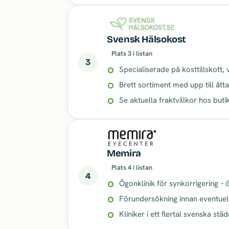
Svensk Hälsokost
Plats 3 i listan
3
Specialiserade på kosttillskott,
Brett sortiment med upp till åtta
Se aktuella fraktvillkor hos buti
Memira
Plats 4 i listan
4
Ögonklinik för synkorrigering – 
Förundersökning innan eventuel
Kliniker i ett flertal svenska städ