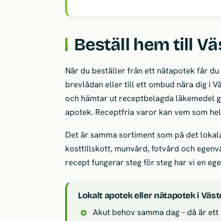
Beställ hem till Väs
När du beställer från ett nätapotek får du 
brevlådan eller till ett ombud nära dig i V
och hämtar ut receptbelagda läkemedel ge
apotek. Receptfria varor kan vem som hels
Det är samma sortiment som på det lokal
kosttillskott, munvård, fotvård och egenvå
recept fungerar steg för steg har vi en eg
Lokalt apotek eller nätapotek i Väst
Akut behov samma dag – då är ett l