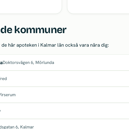
ande kommuner
e här apoteken i Kalmar län också vara nära dig:
da
Doktorsvägen 6, Mörlunda
fred
Virserum
y
dsgatan 6, Kalmar